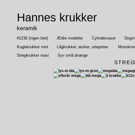
Hannes krukker
keramik
#1236 (ingen titel)
Ældre modeller
Cylindervaser
Dogmep
Kuglekrukker mini
Lågkrukker, æsker, urtepotter.
Monokrom
Stregkrukker maxi
Syv små dværge
STREG