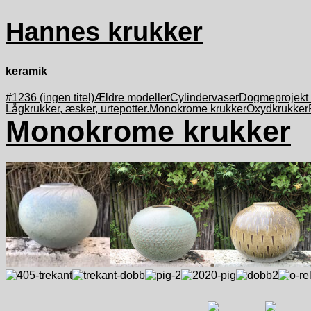
Hannes krukker
keramik
#1236 (ingen titel)
Ældre modeller
Cylindervaser
Dogmeprojekt ‘
Lågkrukker, æsker, urtepotter.
Monokrome krukker
Oxydkrukker
Monokrome krukker