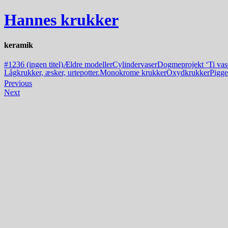
Hannes krukker
keramik
#1236 (ingen titel)
Ældre modeller
Cylindervaser
Dogmeprojekt ‘Ti vase
Lågkrukker, æsker, urtepotter.
Monokrome krukker
Oxydkrukker
Pigge 
Previous
Next