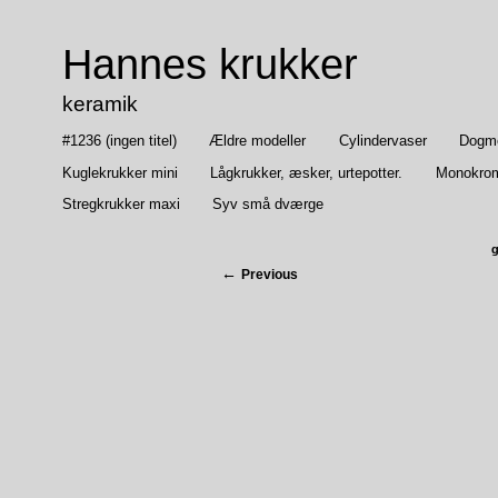
Hannes krukker
keramik
#1236 (ingen titel)
Ældre modeller
Cylindervaser
Dogmep
Kuglekrukker mini
Lågkrukker, æsker, urtepotter.
Monokrom
Stregkrukker maxi
Syv små dværge
g
Previous