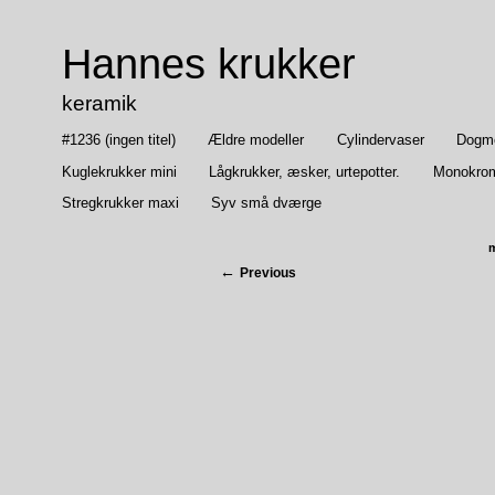
Hannes krukker
keramik
#1236 (ingen titel)
Ældre modeller
Cylindervaser
Dogmep
Kuglekrukker mini
Lågkrukker, æsker, urtepotter.
Monokrom
Stregkrukker maxi
Syv små dværge
m
Previous