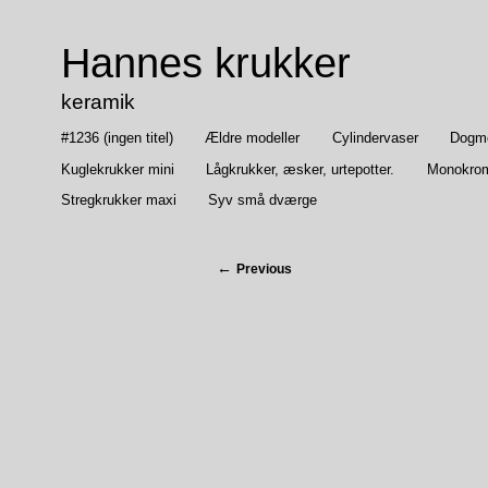
Hannes krukker
keramik
#1236 (ingen titel)
Ældre modeller
Cylindervaser
Dogmep
Kuglekrukker mini
Lågkrukker, æsker, urtepotter.
Monokrom
Stregkrukker maxi
Syv små dværge
Previous