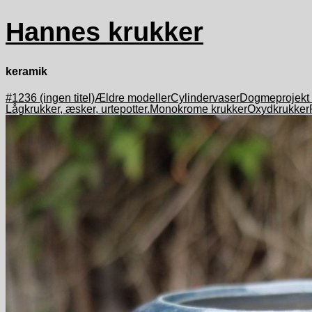
Hannes krukker
keramik
#1236 (ingen titel)
Ældre modeller
Cylindervaser
Dogmeprojekt ‘
Lågkrukker, æsker, urtepotter.
Monokrome krukker
Oxydkrukker