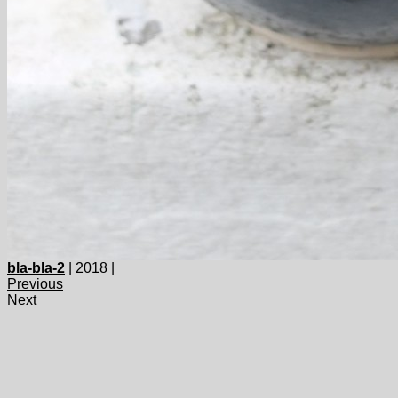
bla-bla-2
| 2018 |
Previous
Next