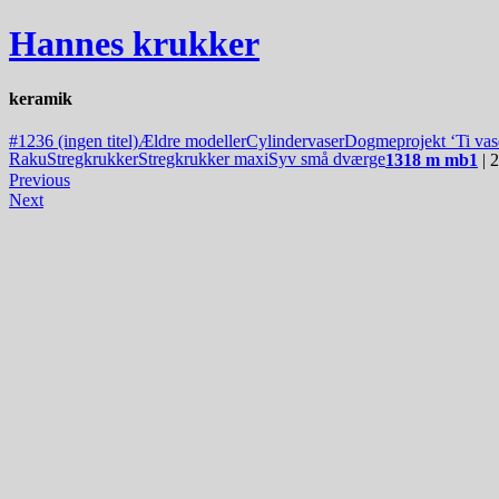
Hannes krukker
keramik
#1236 (ingen titel)
Ældre modeller
Cylindervaser
Dogmeprojekt ‘Ti vase
Raku
Stregkrukker
Stregkrukker maxi
Syv små dværge
1318 m mb1
| 2
Previous
Next