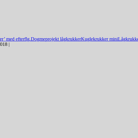
r’ med efterflg.
Dogmeprojekt lågkrukker
Kuglekrukker mini
Lågkrukker
018 |