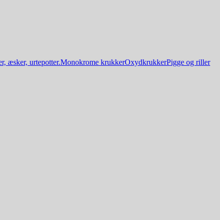
, æsker, urtepotter.
Monokrome krukker
Oxydkrukker
Pigge og riller