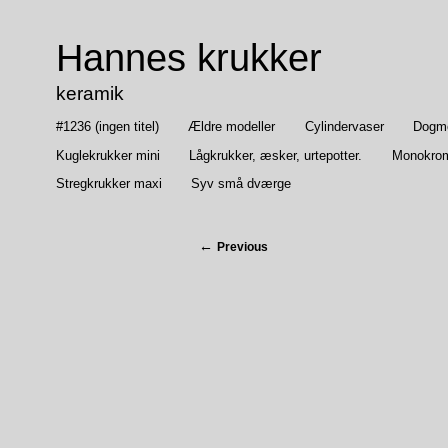
Hannes krukker
keramik
#1236 (ingen titel)
Ældre modeller
Cylindervaser
Dogmep
Kuglekrukker mini
Lågkrukker, æsker, urtepotter.
Monokrom
Stregkrukker maxi
Syv små dværge
Previous